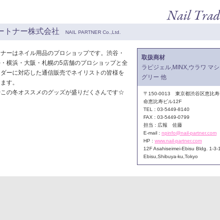
ートナー株式会社
NAIL PARTNER Co.,Ltd.
トナーはネイル用品のプロショップです。渋谷・
取扱商材
・横浜・大阪・札幌の5店舗のプロショップと全
ラピジェル,MINX,ウラワ マ
ーダーに対応した通信販売でネイリストの皆様を
グリー 他
します。
やこの冬オススメのグッズが盛りだくさんです☆
〒150-0013 東京都渋谷区恵比寿1
命恵比寿ビル12F
TEL : 03-5449-8140
FAX : 03-5449-0799
担当 : 広報 佐藤
E-mail :
npinfo@nail-partner.com
HP :
www.nail-partner.com
12F Asahiseimei-Ebisu Bldg. 1-3-
Ebisu,Shibuya-ku,Tokyo