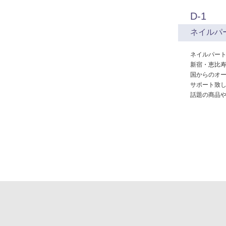
D-1
ネイルパ
ネイルパー
新宿・恵比寿
国からのオ
サポート致
話題の商品