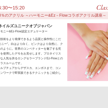
:30〜15:20
0％のアクリル ～ハーモニー&Ez－Flowコラボアクリル講座～
ネイルズユニークオブジャパン
モニー&Ez-Flow認定エデュケーター
の技術をより発揮できるよう品質と操作性にこだ
モニー”。白はより白く、ピンクはより自然に、ク
スのように。世界のコンペティターを魅了する究
ーを使用したデモをお見せします。プロネイリス
な人気を誇るロングセラーブランドEz-Flowとの
クラスルームです。
カルプチュアからデザスカ、エンボスまで、コン
ロンワークで即実践できるテクニックをご紹介し