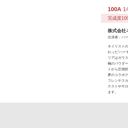
100A
14
完成度10
株式会社
出演者：ハー
ネイリスト
わった“ハー
リアはガラ
極のパウダ
トから圧倒的
夢のコラボ
フレンチス
テストやサ
ます。