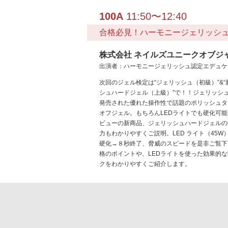
100A
11:50〜12:40
合格必見！ハーモニージェリッシ
株式会社 ネイルズユニークオブジ
出演者：ハーモニージェリッシュ認定エデュケ
次回のジェル検定は“ジェリッシュ（初級）”&
シュハードジェル（上級）”で！！ジェリッシ
発売された優れた操作性で話題のポリッシュタ
オフジェル。もちろんLEDライトでも硬化可能
ビューの新商品、ジェリッシュハードジェルの
力もわかりやすくご説明。LED ライト（45W
硬化→８秒終了、脅威のスピードを是非ご覧下
格のポイントや、LEDライトを使った効果的
クをわかりやすくご紹介します。