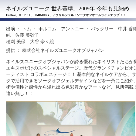
ネイルズユニーク 世界基準。2009年 今年も見納め
Ez-flow、O・P・I、HARMONY、アクリルジェル・ソークオフオールラインナップ ！！
出演 ： トム ・ ホルコム アントニー ・ バックリー 中井 香
純 佐藤 美砂子
穂刈 美保 大谷 奈々絵
提供 ： 株式会社ネイルズユニークオブジャパン
ネイルズユニークオブジャパンが誇る優れたネイリストたちが
エキスポだけのスペシャルステージ。歴代グランドチャンピオ
ーティスト コラボonステージ！！ 基本的なネイルケアから、
クで活用できるソークオフジェルデザインなどを一斉にご紹介
術や個性と感性から溢れ出る色彩豊かなアートなど、見所満載！
違い無し！！