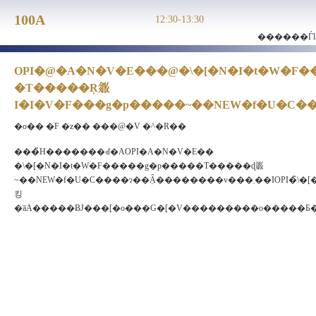
100A
12:30-13:30
������Ѓl
OPI�@�A�N�V�E���@�\�[�N�I�t�W�F�
�T�����Ŗ𗧂
I�I�V�F���g�p�����~��NEW�f�U�C��
�o�� �F �z�� ���@�V �^�R��
���̏H�������ꂽ�AOPI�A�N�V�E��
�\�[�N�I�t�W�F�����g�p�����T�����ɖ𗧂
~��NEW�f�U�C����ɂ��݂Ȃ��������v���܂��IOPI�̃\�[�N�I�t�W�F���͐F��g�ݍ��
킹