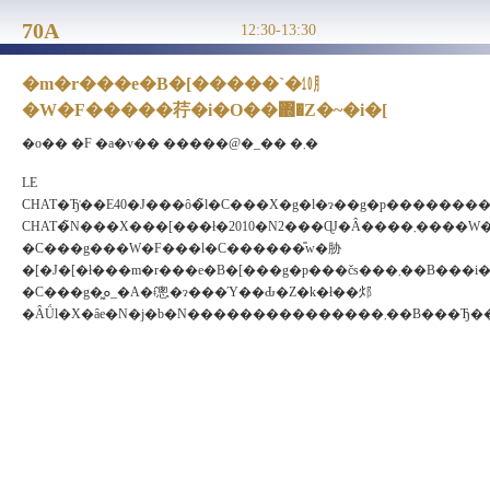
70A
12:30-13:30
�m�r���e�B�[�����`�㋉
�W�F�����荇�i�O��΍�Z�~�i�[
�o�� �F �a�v�� �����@�_�� �܂�
LE
CHAT�Ђ͐��E40�J���ȏ�̃l�C���X�g�l�ɂ��g�p���������Ă���W�F���l
CHAT�̃N���X���[���ł�2010�N2���ɊJ�Â����܂����W�F���l�C������̊T�v�A�y�у|
�C���g���W�F���l�C������̎w�胁
�[�J�[�ł���m�r���e�B�[���g�p���čs���܂��B���i����ׂ̃|
�C���g�͖ܘ_�A�ǂ̂悤�ɂ���Ύ��Ԃ�Z�k�ł��邩
�ȂǗl�X�ȃe�N�j�b�N������