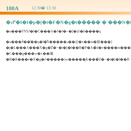
100A
12:30�`13:30
�o���FNSJ�l�C���A�J�f�~�[�@�ɓ����q
�u���ꂩ��̂��q�l�̐S�����ޕ��@�v��m�肽���}
�j�L���A���X�g�ׂ̈̃Z�~�i�[�ł��B�P�A�̏d�v����m
�C���g���w�т܂��傤
�B�R���e�X�g�ŕ\�����ڎw�����͕K���̃Z�~�i�[�ł��B